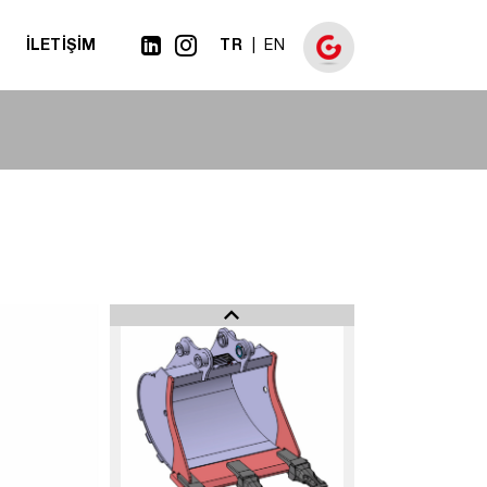
İLETİŞİM
TR
EN